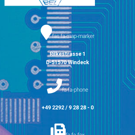
fas fa-map-marker
Rilkestrasse 1
D-51570 Windeck
fa fa-phone
+49 2292 / 9 28 28 - 0
fa fa-fax