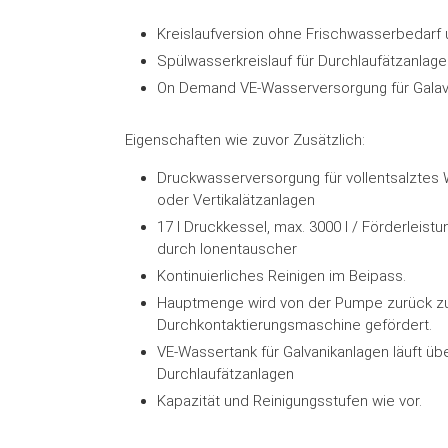
Kreislaufversion ohne Frischwasserbedarf
Spülwasserkreislauf für Durchlaufätzanlag
On Demand VE-Wasserversorgung für Galava
Eigenschaften wie zuvor Zusätzlich:
Druckwasserversorgung für vollentsalztes 
oder Vertikalätzanlagen
17 l Druckkessel, max. 3000 l / Förderleist
durch Ionentauscher
Kontinuierliches Reinigen im Beipass.
Hauptmenge wird von der Pumpe zurück zu
Durchkontaktierungsmaschine gefördert.
VE-Wassertank für Galvanikanlagen läuft ü
Durchlaufätzanlagen
Kapazität und Reinigungsstufen wie vor.