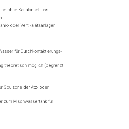
 und ohne Kanalanschluss
en
nik- oder Vertikalätzanlagen
Wasser für Durchkontaktierungs-
ung theoretisch möglich (begrenzt
r Spülzone der Ätz- oder
ber zum Mischwassertank für