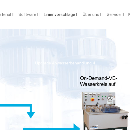
terial
Software
Linienvorschläge
Über uns
Service
Upgrade Abwasserbehandlung 4