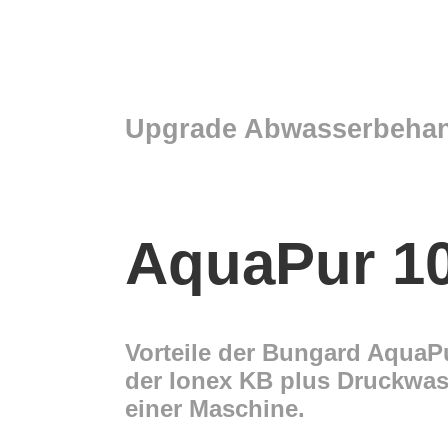
Upgrade Abwasserbehan
AquaPur 10
Vorteile der Bungard AquaPu
der Ionex KB plus Druckwass
einer Maschine.