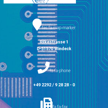
fas fa-map-marker
Rilkestrasse 1
D-51570 Windeck
fa fa-phone
+49 2292 / 9 28 28 - 0
fa fa-fax