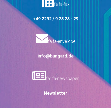
fa fa-fax
+49 2292 / 9 28 28 - 29
fa fa-envelope
info@bungard.de
far fa-newspaper
Newsletter