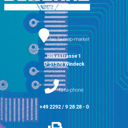
fas fa-map-marker
Rilkestrasse 1
D-51570 Windeck
fa fa-phone
+49 2292 / 9 28 28 - 0