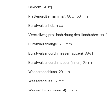
Gewicht:
70 kg
Plattengröße (minimal):
80 x 160 mm
Bürstwalzenhub:
max. 20 mm
Verstellweg pro Umdrehung des Handrades:
ca. 1
Bürstwalzenlänge:
310 mm
Bürstwalzendurchmesser (außen):
89-91 mm
Bürstwalzendurchmesser (innen):
35 mm
Wasseranschluss:
20 mm
Wasserabfluss
32 mm
Wasserdruck (maximal):
1.5 bar