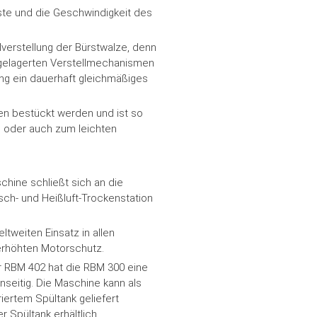
rste und die Geschwindigkeit des
elverstellung der Bürstwalze, denn
 gelagerten Verstellmechanismen
lung ein dauerhaft gleichmäßiges
en bestückt werden und ist so
 oder auch zum leichten
ine schließt sich an die
ch- und Heißluft-Trockenstation
ltweiten Einsatz in allen
erhöhten Motorschutz.
r RBM 402 hat die RBM 300 eine
inseitig. Die Maschine kann als
iertem Spültank geliefert
r Spültank erhältlich.