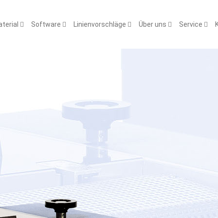
terial
Software
Linienvorschläge
Über uns
Service