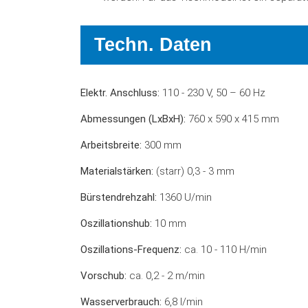
Techn. Daten
Elektr. Anschluss:
110 - 230 V, 50 – 60 Hz
Abmessungen (LxBxH):
760 x 590 x 415 mm
Arbeitsbreite:
300 mm
Materialstärken:
(starr) 0,3 - 3 mm
Bürstendrehzahl:
1360 U/min
Oszillationshub:
10 mm
Oszillations-Frequenz:
ca. 10 - 110 H/min
Vorschub:
ca. 0,2 - 2 m/min
Wasserverbrauch:
6,8 l/min