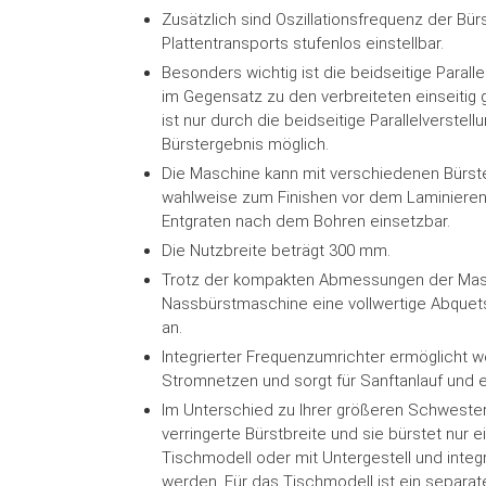
Zusätzlich sind Oszillationsfrequenz der Bü
Plattentransports stufenlos einstellbar.
Besonders wichtig ist die beidseitige Parall
im Gegensatz zu den verbreiteten einseitig
ist nur durch die beidseitige Parallelverstel
Bürstergebnis möglich.
Die Maschine kann mit verschiedenen Bürst
wahlweise zum Finishen vor dem Laminieren
Entgraten nach dem Bohren einsetzbar.
Die Nutzbreite beträgt 300 mm.
Trotz der kompakten Abmessungen der Masch
Nassbürstmaschine eine vollwertige Abquets
an.
Integrierter Frequenzumrichter ermöglicht we
Stromnetzen und sorgt für Sanftanlauf und 
Im Unterschied zu Ihrer größeren Schweste
verringerte Bürstbreite und sie bürstet nur e
Tischmodell oder mit Untergestell und integr
werden. Für das Tischmodell ist ein separate