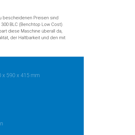
zu bescheidenen Preisen sind
 300 BLC (Benchtop Low Cost).
art diese Maschine überall da,
lität, der Haltbarkeit und den mit
0 x 590 x 415 mm
in