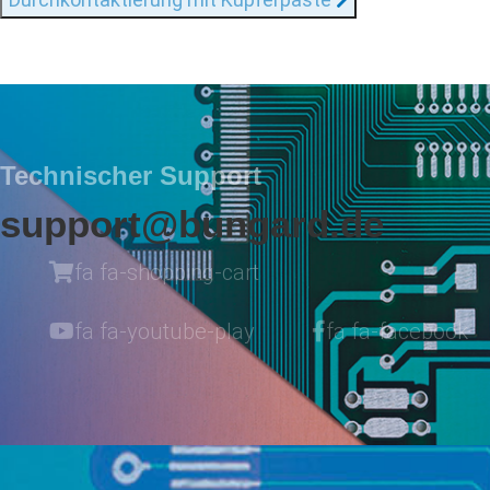
Technischer Support
support@bungard.de
fa fa-shopping-cart
fa fa-youtube-play
fa fa-facebook