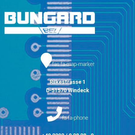
fas fa-map-marker
Rilkestrasse 1
D-51570 Windeck
fa fa-phone