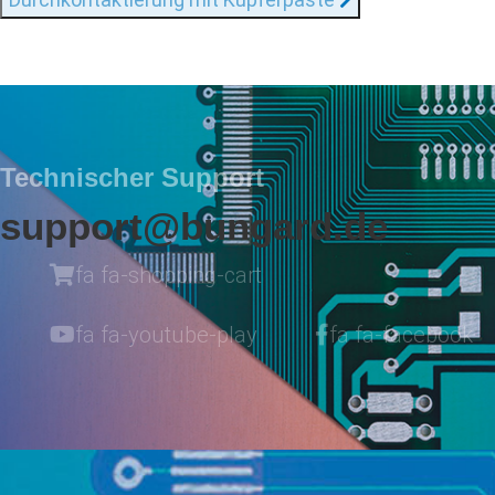
Technischer Support
support@bungard.de
fa fa-shopping-cart
fa fa-youtube-play
fa fa-facebook