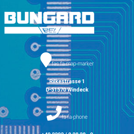
fas fa-map-marker
Rilkestrasse 1
D-51570 Windeck
fa fa-phone