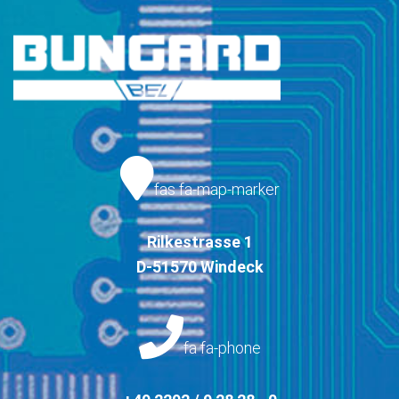
fas fa-map-marker
Rilkestrasse 1
D-51570 Windeck
fa fa-phone