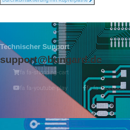
Technischer Support
support@bungard.de
fa fa-shopping-cart
fa fa-youtube-play
fa fa-facebook