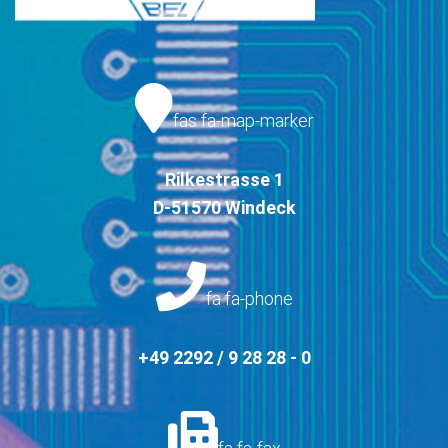
fas fa-map-marker
Rilkestrasse 1
D-51570 Windeck
fa fa-phone
+49 2292 / 9 28 28 - 0