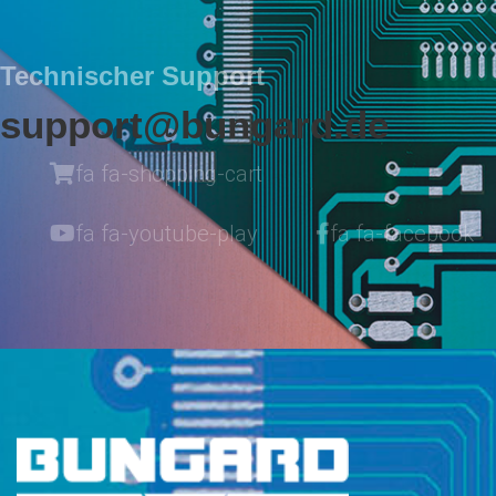
Technischer Support
support@bungard.de
fa fa-shopping-cart
fa fa-youtube-play
fa fa-facebook