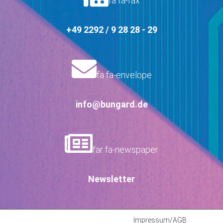
fa fa-fax
+49 2292 / 9 28 28 - 29
fa fa-envelope
info@bungard.de
far fa-newspaper
Newsletter
Impressum/AGB