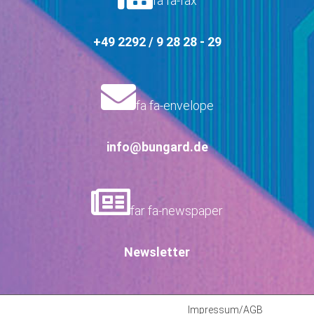
fa fa-fax
+49 2292 / 9 28 28 - 29
fa fa-envelope
info@bungard.de
far fa-newspaper
Newsletter
Impressum/AGB