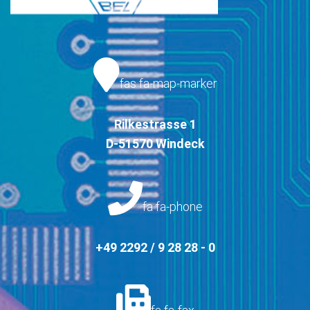
fas fa-map-marker
Rilkestrasse 1
D-51570 Windeck
fa fa-phone
+49 2292 / 9 28 28 - 0