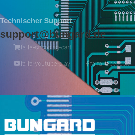
Technischer Support
support@bungard.de
fa fa-shopping-cart
fa fa-youtube-play
fa fa-facebook