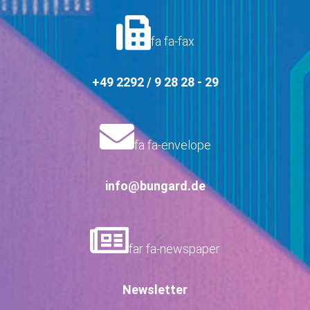
fa fa-fax
+49 2292 / 9 28 28 - 29
fa fa-envelope
info@bungard.de
far fa-newspaper
Newsletter