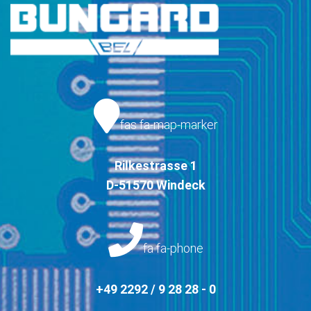
fas fa-map-marker
Rilkestrasse 1
D-51570 Windeck
fa fa-phone
+49 2292 / 9 28 28 - 0