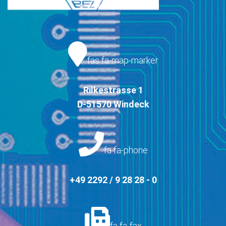
fas fa-map-marker
Rilkestrasse 1
D-51570 Windeck
fa fa-phone
+49 2292 / 9 28 28 - 0
fa fa-fax