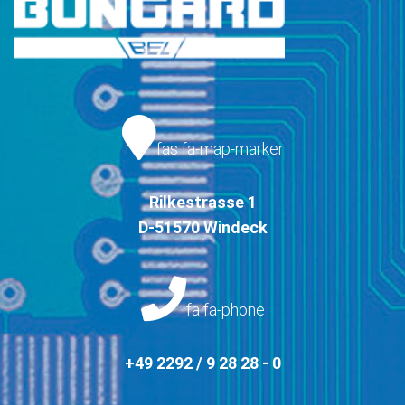
fas fa-map-marker
Rilkestrasse 1
D-51570 Windeck
fa fa-phone
+49 2292 / 9 28 28 - 0