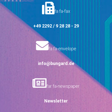
fa fa-fax
+49 2292 / 9 28 28 - 29
fa fa-envelope
info@bungard.de
far fa-newspaper
Newsletter